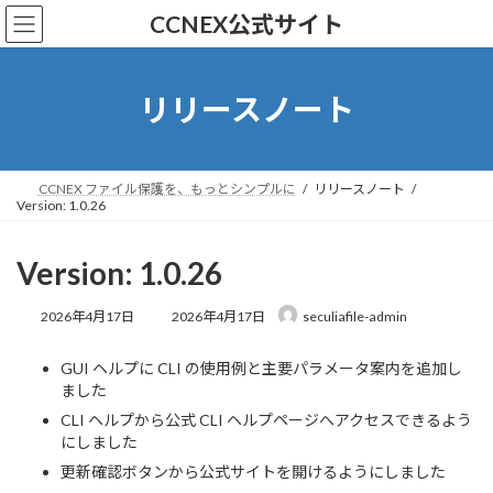
コ
ナ
CCNEX公式サイト
ン
ビ
テ
ゲ
ン
ー
ツ
シ
リリースノート
へ
ョ
ス
ン
キ
に
ッ
移
CCNEX ファイル保護を、もっとシンプルに
リリースノート
Version: 1.0.26
プ
動
Version: 1.0.26
最
2026年4月17日
2026年4月17日
seculiafile-admin
終
更
GUI ヘルプに CLI の使用例と主要パラメータ案内を追加し
新
ました
日
時
CLI ヘルプから公式 CLI ヘルプページへアクセスできるよう
:
にしました
更新確認ボタンから公式サイトを開けるようにしました